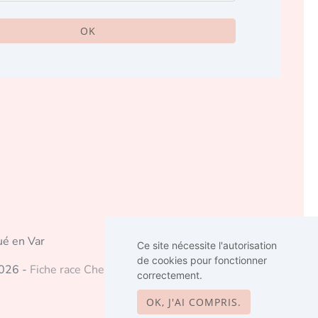
OK
ué en Var
Ce site nécessite l'autorisation
de cookies pour fonctionner
2026 -
Fiche race Cherubim
-
Mentions légales
correctement.
OK, J'AI COMPRIS.