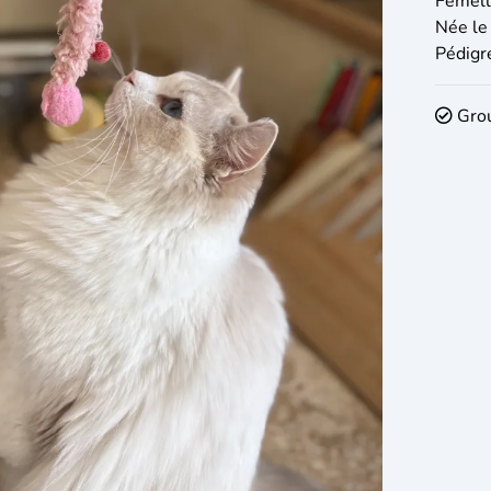
Femel
Née le
Pédigr
Grou