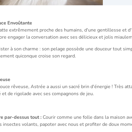
uce Envoûtante
atte extrêmement proche des humains, d'une gentillesse et d'u
ore engager la conversation avec ses délicieux et jolis miaule
ister à son charme : son pelage possède une douceur tout simp
ement quiconque croise son regard.
yeuse
douce rêveuse, Astrée a aussi un sacré brin d'énergie ! Très a
é et de rigolade avec ses compagnons de jeu.
re par-dessus tout :
Courir comme une folle dans la maison ave
s insectes volants, papoter avec nous et profiter de doux mome