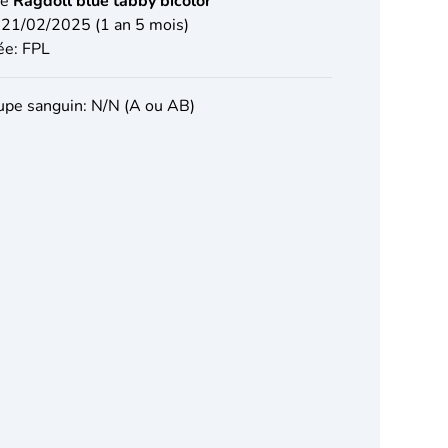
le
Ragdoll blue tabby bicolor
 21/02/2025 (1 an 5 mois)
ée: FPL
pe sanguin: N/N (A ou AB)