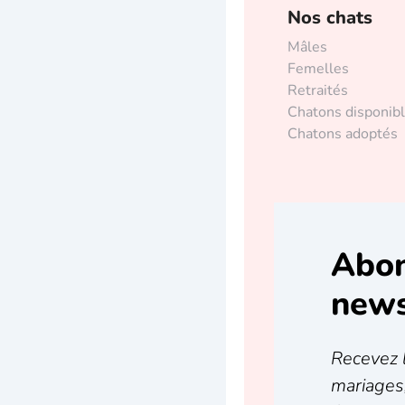
Nos chats
Mâles
Femelles
Retraités
Chatons disponib
Chatons adoptés
Abon
news
Recevez l
mariages,