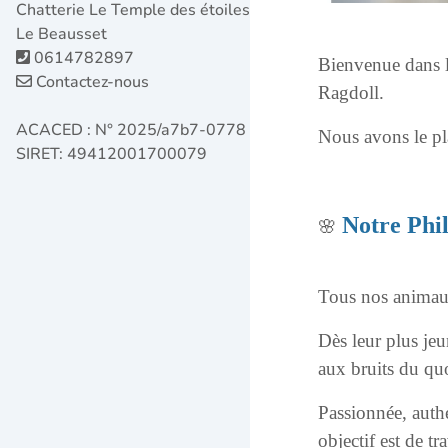
Chatterie Le Temple des étoiles
Le Beausset
0614782897
Bienvenue dans l'
Contactez-nous
Ragdoll.
ACACED : N° 2025/a7b7-0778
Nous avons le pla
SIRET: 49412001700079
Notre Phi
🌸
Tous nos animau
Dès leur plus jeu
aux bruits du quo
Passionnée, auth
objectif est de t