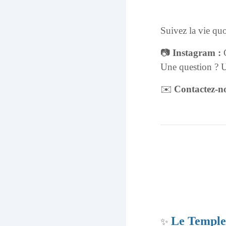
Suivez la vie quo
📷
Instagram :
Une question ? Un
✉️
Contactez-no
Le Temple
✨