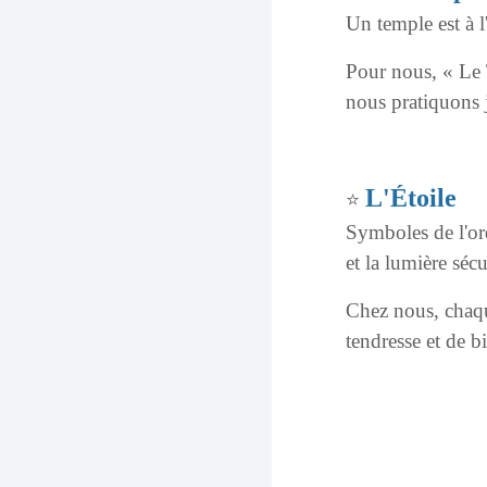
Un temple est à l'
Pour nous, « Le T
nous pratiquons j
L'Étoile
⭐
Symboles de l'ord
et la lumière séc
Chez nous, chaque
tendresse et de b