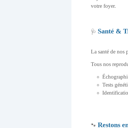
votre foyer.
Santé & T
🩺
La santé de nos p
Tous nos reprodu
Échographie
Tests génét
Identificat
Restons e
🐾