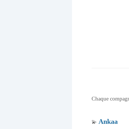
Chaque compagnon
Ankaa
💫