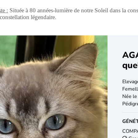
te :
Située à 80 années-lumière de notre Soleil dans la const
 constellation légendaire.
AGA
que
Elevag
Femel
Née le
Pédigr
GÉNÉT
COMP